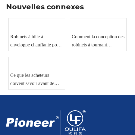
Nouvelles connexes
Robinets à bille à
Comment la conception des
enveloppe chauffante pour
robinets à tournant
la manutention de
sphérique affecte les
matériaux visqueux
performances d’étanchéité
et de débit
Ce que les acheteurs
doivent savoir avant de
commander des robinets à
tournant sphérique
industriels