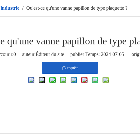
'industrie
/
Qu'est-ce qu'une vanne papillon de type plaquette ?
ison
Des produits
CHAUD
À propos de nous
Applic
e qu'une vanne papillon de type pl
courir:
0
auteur:Éditeur du site publier Temps: 2024-07-05 origi
enquête