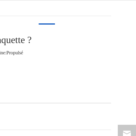
Français
ation
Vidéo
Nouvelles
Contact
aquette ?
ne:
Propulsé