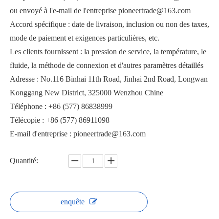
ou envoyé à l'e-mail de l'entreprise pioneertrade@163.com
Accord spécifique : date de livraison, inclusion ou non des taxes,
mode de paiement et exigences particulières, etc.
Les clients fournissent : la pression de service, la température, le
fluide, la méthode de connexion et d'autres paramètres détaillés
Adresse : No.116 Binhai 11th Road, Jinhai 2nd Road, Longwan
Vanne à boisseau sphérique inférieure du réservoir de remplissage de cavité GQ8c1F
Robinet à tournant sphérique à fond affleurant avec tige inclinée
Konggang New District, 325000 Wenzhou Chine
Téléphone : +86 (577) 86838999
Télécopie : +86 (577) 86911098
E-mail d'entreprise : pioneertrade@163.com
Quantité:
enquête