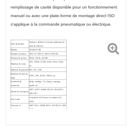
remplissage de cavité disponible pour un fonctionnement
manuel ou avec une plate-forme de montage direct ISO
s'applique à la commande pneumatique ou électrique.
Sanitaire
Robinet à tournant sphérique de
Type de produit
fond de réservoir
Vanne de fond de réservoir pneumatique avec tige inclinée XGQ641F-16P
Vanne à boisseau sphérique de fond de réservoir Camlock PGQ8k1F-16RL
Modèle
XGQ41F-10K
Diamètre nominal
NPS 1/2'~NPS 6' (DN15~DN150)
Pression de service
PN16, 150 lb, JIS10K
CF8, CF8M, CF3M, F304, F316, F316L,
Matériau du corps
etc.
Matériau de garniture
304, 316, 316L
Matériau du joint de
PTFE, PPL, RTFE, PEEK, etc.
siège
Extrémité de
Bride, soudage, Tri-Clamp, couplage
connexion
rapide, etc.
GB/T 12237, ASME B16.34, JIS B2071,
Norme de conception
DIN 3357
Conception de Pioneer ou exigence du
Face à face
client
Terminer la
GB/T 9113, ASME B16.5, JIS B2212, DIN
connexion
2542
GB/T 26480, API 598, JIS B2003, DIN
Inspection et test
3230
Dispositif d'opération
Poignée, pneumatique, actionneur électrique
1) Dispositif antistatique en option
Caractéristique de
2) Port de purge en option