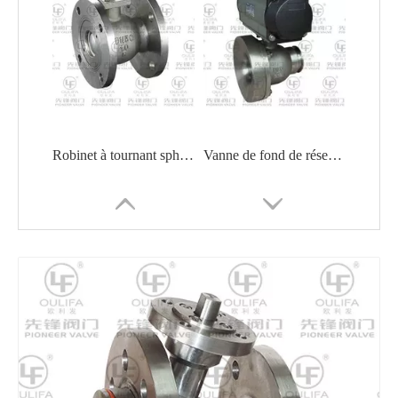
Robinet à tournant sphérique durable en acier inoxydable pour applications industrielles
Vanne de fond de réservoir pneumatique PQ68c1F