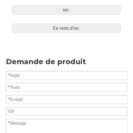
conception
3) Veste chauffante en option
Clapet à bille de décharge par le bas à accouplement rapide Q8c1F
Vanne à boisseau sphérique à décharge inférieure à bride Q4c1F
4) Polissage sanitaire en option
sur:
En vertu d'un:
Demande de produit
Vanne à boisseau sphérique de fond de réservoir à extension de tige XGQ41FC-16R
Robinet à boisseau sphérique de fond de réservoir avec rallonge de tige PGQ81F