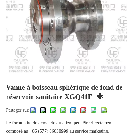
Vanne de fond de réservoir pneumatique XGQ641PPL
Vanne à boisseau sphérique de fond de réservoir avec tige inclinée XGQ41F-10K
Vanne à boisseau sphérique de fond de
Vanne à boisseau sphérique de fond de réservoir d'antibiotiques KGQ81F-16R
Vanne de fond de réservoir pneumatique VPGQ81F
réservoir sanitaire XGQ41F
Partager sur:
Le formulaire de demande du client peut être directement
composé au +86 (577) 86838999 au service marketing,