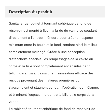
Vanne de fond de réservoir actionnée pneumatiquement XGQ641F
Vanne de fond affleurante pneumatique PGQ641F
Description du produit
Sanitaire
Le robinet à tournant sphérique de fond de
réservoir est monté à fleur, la bride de vanne se soudant
directement à l'entrée inférieure pour créer un espace
minimum entre la boule et le fond, rendant ainsi le milieu
complètement mélangé. Grâce à une conception
d'étanchéité spéciale, les remplissages de la cavité du
corps et la bille sont complètement encapsulés par du
téflon, garantissant ainsi une minimisation efficace des
Vanne à boisseau sphérique de fond de réservoir de remplissage de cavité PGQ81F
Robinet à tournant sphérique de fond de réservoir avec tige inclinée pour un actionneur facile à installer
résidus provenant des matières premières qui
s'accumulent et stagnent pendant l'opération de mélange,
et éliminent l'espace mort entre la bille et le corps de la
vanne.
Le robinet à tournant sphérique de fond de réservoir de