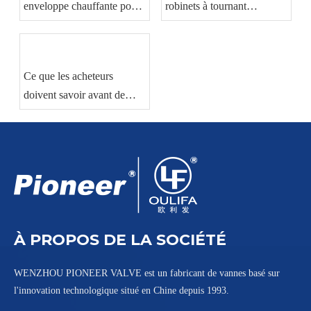
enveloppe chauffante pour
robinets à tournant
la manutention de
sphérique affecte les
matériaux visqueux
performances d’étanchéité
et de débit
Ce que les acheteurs
doivent savoir avant de
commander des robinets à
tournant sphérique
industriels
À PROPOS DE LA SOCIÉTÉ
WENZHOU PIONEER VALVE est un fabricant de vannes basé sur
l'innovation technologique situé en Chine depuis 1993.