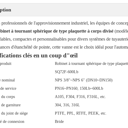
ption
 professionnels de l'approvisionnement industriel, les équipes de concep
binet à tournant sphérique de type plaquette à corps divisé
(modèle
fiables, compactes et personnalisables pour divers systèmes de tuyauteri
nces d'étanchéité de pointe, cette vanne est le choix idéal pour l'automa
fications clés en un coup d"œil
produit
Robinet à tournant sphérique de type plaquett
SQ72F-600Lb
e nominal
NPS 3/8"~NPS 6" (DN10~DN150)
 de service
PN16~PN160, 150Lb~600Lb
 du corps
A105, F304, F316, F316L, etc.
 de garniture
304, 316, 316L
 du joint de siège
PTFE, PPL, RTFE, PEEK, etc.
é de connexion
Bride