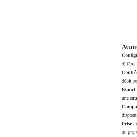
Robinet à boisseau sphérique à gaine en acier inoxydable
Avant
Configu
différen
Contrôl
débit p
Étanché
une str
Robinet à tournant sphérique industriel à 3 voies en L Port en Chine
Compati
disposit
Prise e
du proj