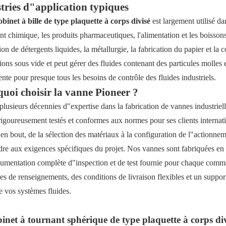
tries d"application typiques
obinet à bille de type plaquette à corps divisé
est largement utilisé d
nt chimique, les produits pharmaceutiques, l'alimentation et les boissons,
on de détergents liquides, la métallurgie, la fabrication du papier et la
ions sous vide et peut gérer des fluides contenant des particules molles e
nte pour presque tous les besoins de contrôle des fluides industriels.
uoi choisir la vanne Pioneer ?
plusieurs décennies d"expertise dans la fabrication de vannes industriel
 rigoureusement testés et conformes aux normes pour ses clients interna
 en bout, de la sélection des matériaux à la configuration de l"actionne
dre aux exigences spécifiques du projet. Nos vannes sont fabriquées en s
umentation complète d"inspection et de test fournie pour chaque comm
s de renseignements, des conditions de livraison flexibles et un suppor
e vos systèmes fluides.
inet à tournant sphérique de type plaquette à corps div