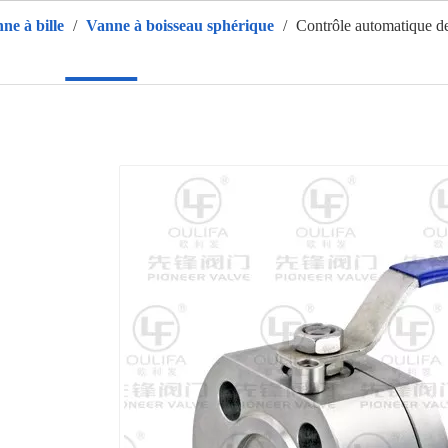
ne à bille
/
Vanne à boisseau sphérique
/
Contrôle automatique des
ison
Des produits
CHAUD
À propos de nous
Applic