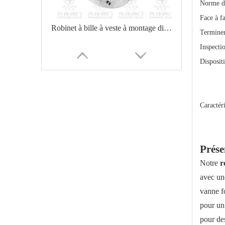
Norme d
Face à f
Robinet à bille à veste à montage direct pour actionneur pneumatique
Terminer
Inspectio
Disposit
Caractér
Prése
Notre
r
Robinet à tournant sphérique à vide poussé durable pour usage industriel
avec un
vanne fo
pour un 
pour des