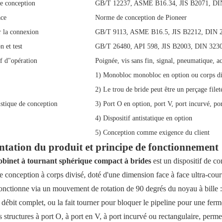
e conception
GB/T 12237, ASME B16.34, JIS B2071, DI
ace
Norme de conception de Pioneer
 la connexion
GB/T 9113, ASME B16.5, JIS B2212, DIN 
n et test
GB/T 26480, API 598, JIS B2003, DIN 323
if d"opération
Poignée, vis sans fin, signal, pneumatique, a
1) Monobloc monobloc en option ou corps di
2) Le trou de bride peut être un perçage filet
istique de conception
3) Port O en option, port V, port incurvé, por
4) Dispositif antistatique en option
5) Conception comme exigence du client
ntation du produit et principe de fonctionnement
obinet à tournant sphérique compact à brides
est un dispositif de c
e conception à corps divisé, doté d'une dimension face à face ultra-cour
nctionne via un mouvement de rotation de 90 degrés du noyau à bille : la 
débit complet, ou la fait tourner pour bloquer le pipeline pour une ferme
 structures à port O, à port en V, à port incurvé ou rectangulaire, perme