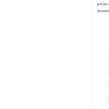
précise 
rétentio
Soupape à vide électromagnétique à angle droit pour semi-conducteur