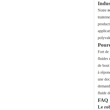
Indus
Notre
r
traiteme
producti
applicat
polyvale
Pourq
Robinet à tournant sphérique à fond affleurant avec tige inclinée
Fort de 
fluides
de bout
à répon
une doc
demande
fluide d
FAQ
Le rob