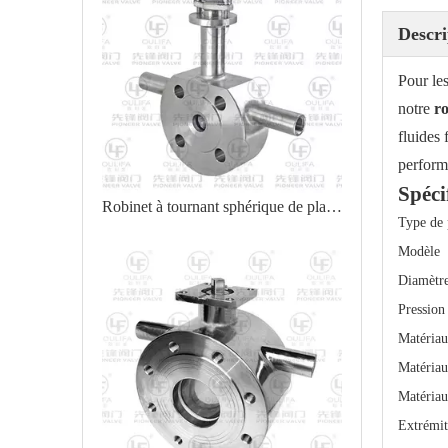
Descri
Pour les
notre
ro
fluides 
performa
Spéci
Robinet à tournant sphérique de plaquette de veste pour basse température
Type de 
Modèle
Diamètr
Pression
Matériau
Matériau
Matériau
Extrémit