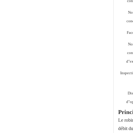
con
No
Robinet à tournant sphérique électrique antidéflagrant pour gaz naturel et produits chimiques
con
Fac
No
con
d"ex
Inspecti
Dis
d"op
1000PSI a soudé le produit chimique d'huile de construction navale de robinet à tournant sphérique
Princ
Le robin
débit du