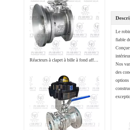
Descri
Le robi
fiable d
Conçue s
intérieu
Réacteurs à clapet à bille à fond affleurant montés sur réservoir
Nos van
des conc
options 
constru
excepti