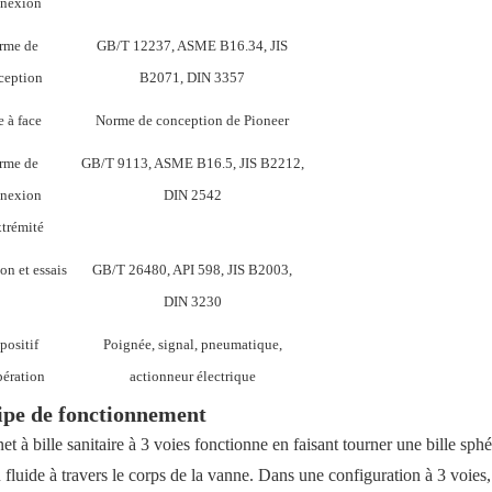
nexion
rme de
GB/T 12237, ASME B16.34, JIS
ception
B2071, DIN 3357
e à face
Norme de conception de Pioneer
rme de
GB/T 9113, ASME B16.5, JIS B2212,
nexion
DIN 2542
trémité
on et essais
GB/T 26480, API 598, JIS B2003,
DIN 3230
positif
Poignée, signal, pneumatique,
ération
actionneur électrique
ipe de fonctionnement
et à bille sanitaire à 3 voies fonctionne en faisant tourner une bille sp
 fluide à travers le corps de la vanne. Dans une configuration à 3 voies