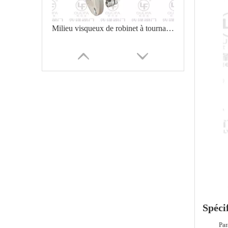
Milieu visqueux de robinet à tournant sphérique à bride de signal isolé
Alimentation hydraulique à clapet à bille hydraulique monté sur collecteur
Spécif
Par