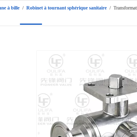
ne à bille
/
Robinet à tournant sphérique sanitaire
/
Transformati
ison
Des produits
CHAUD
À propos de nous
Applic