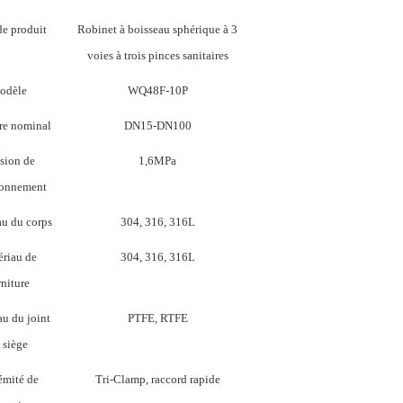
e produit
Robinet à boisseau sphérique à 3
voies à trois pinces sanitaires
odèle
WQ48F-10P
re nominal
DN15-DN100
ssion de
1,6MPa
ionnement
u du corps
304, 316, 316L
riau de
304, 316, 316L
rniture
au du joint
PTFE, RTFE
 siège
émité de
Tri-Clamp, raccord rapide