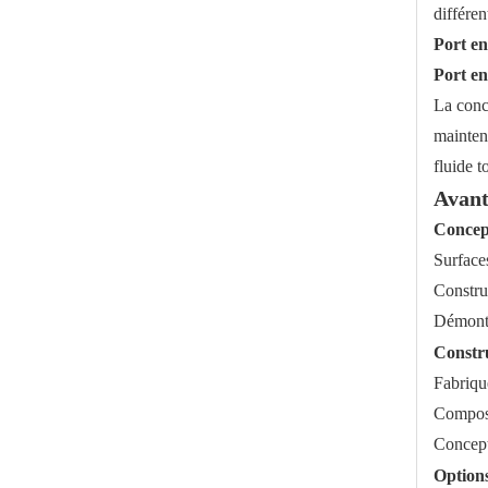
différen
Port e
Port e
La conc
maintena
fluide t
Avant
Robinet à bille sous vide poussé, 2 pièces, semi-conducteur, pharmaceutique
Concept
Surface
Constru
Démonta
Constr
Fabriqu
Composa
Concept
Options