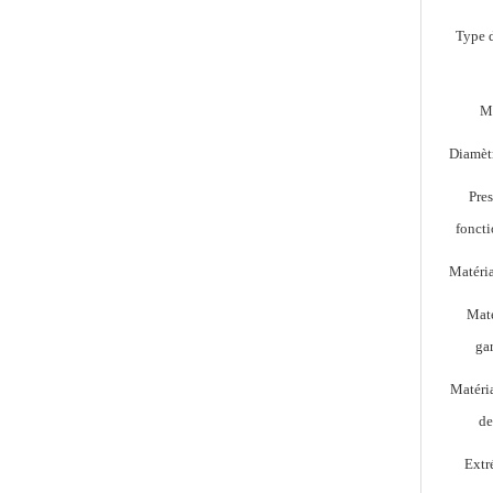
Type d
M
Diamèt
Pre
Pipelines industriels à robinet à tournant sphérique à bride JIS 10K
fonct
Matéria
Maté
ga
Matéri
de
Extr