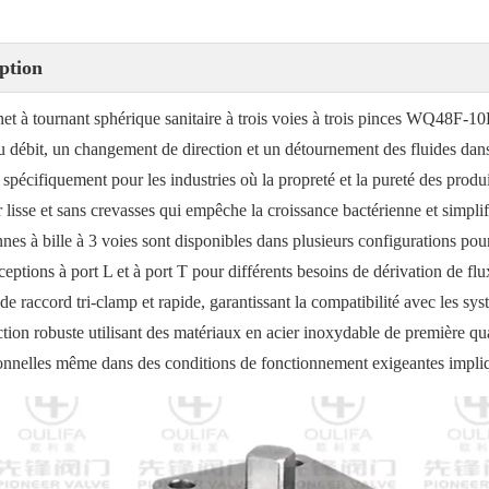
ption
net à tournant sphérique sanitaire à trois voies à trois pinces WQ48F-10
u débit, un changement de direction et un détournement des fluides dans
pécifiquement pour les industries où la propreté et la pureté des produ
r lisse et sans crevasses qui empêche la croissance bactérienne et simplif
nes à bille à 3 voies sont disponibles dans plusieurs configurations po
eptions à port L et à port T pour différents besoins de dérivation de fl
de raccord tri-clamp et rapide, garantissant la compatibilité avec les sy
ction robuste utilisant des matériaux en acier inoxydable de première qu
onnelles même dans des conditions de fonctionnement exigeantes impliqu