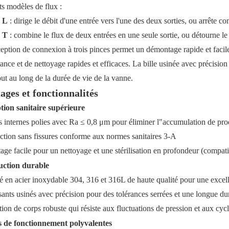
ts modèles de flux :
n L
: dirige le débit d'une entrée vers l'une des deux sorties, ou arrête c
n T
: combine le flux de deux entrées en une seule sortie, ou détourne le
eption de connexion à trois pinces permet un démontage rapide et facile
nce et de nettoyage rapides et efficaces. La bille usinée avec précisio
out au long de la durée de vie de la vanne.
ages et fonctionnalités
ion sanitaire supérieure
s internes polies avec Ra ≤ 0,8 μm pour éliminer l"accumulation de produ
ction sans fissures conforme aux normes sanitaires 3-A
ge facile pour un nettoyage et une stérilisation en profondeur (compat
uction durable
é en acier inoxydable 304, 316 et 316L de haute qualité pour une excelle
nts usinés avec précision pour des tolérances serrées et une longue du
ion de corps robuste qui résiste aux fluctuations de pression et aux cyc
 de fonctionnement polyvalentes