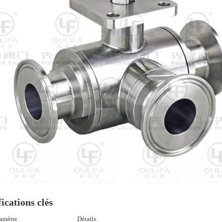
ications clés
amètre
Détails