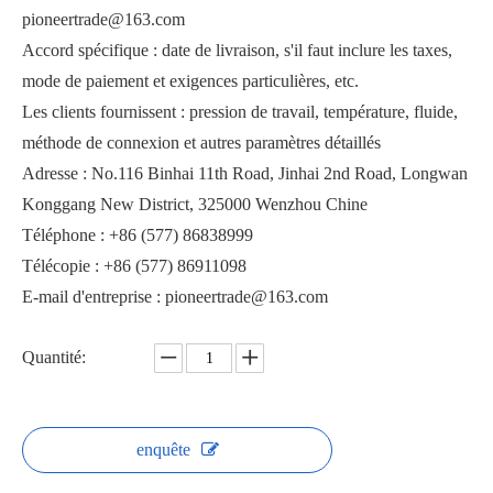
pioneertrade@163.com
Accord spécifique : date de livraison, s'il faut inclure les taxes,
mode de paiement et exigences particulières, etc.
Les clients fournissent : pression de travail, température, fluide,
méthode de connexion et autres paramètres détaillés
Vanne à boisseau sphérique à souder 3PC Q361F-16
Vanne à boisseau sphérique 3 pièces Q21F
Adresse : No.116 Binhai 11th Road, Jinhai 2nd Road, Longwan
Konggang New District, 325000 Wenzhou Chine
Téléphone : +86 (577) 86838999
Télécopie : +86 (577) 86911098
E-mail d'entreprise : pioneertrade@163.com
Quantité:
enquête
Vanne à bille filetée 2000PSI PQ11F-2000PSI
Vanne à bille 1000PSI PQ6C1F