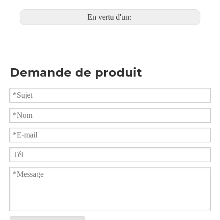
En vertu d'un:
Demande de produit
Robinet à boisseau sphérique à souder bout à bout PQ61F
Systèmes CVC de robinet à tournant sphérique fileté par bâti d'OIN