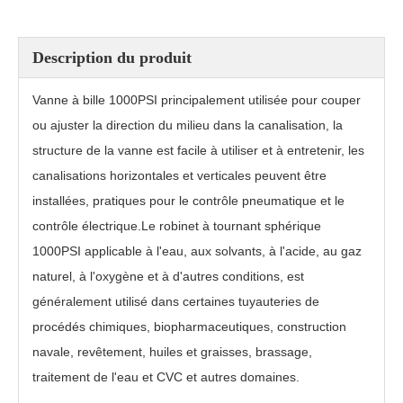
Description du produit
Vanne à bille 1000PSI principalement utilisée pour couper
ou ajuster la direction du milieu dans la canalisation, la
structure de la vanne est facile à utiliser et à entretenir, les
canalisations horizontales et verticales peuvent être
installées, pratiques pour le contrôle pneumatique et le
contrôle électrique.Le robinet à tournant sphérique
1000PSI applicable à l'eau, aux solvants, à l'acide, au gaz
Vanne à boisseau sphérique à extrémité filetée 1000PSI PQ11PPL
Vanne à boisseau sphérique à souder PQ6C1F
naturel, à l'oxygène et à d'autres conditions, est
généralement utilisé dans certaines tuyauteries de
procédés chimiques, biopharmaceutiques, construction
navale, revêtement, huiles et graisses, brassage,
traitement de l'eau et CVC et autres domaines.