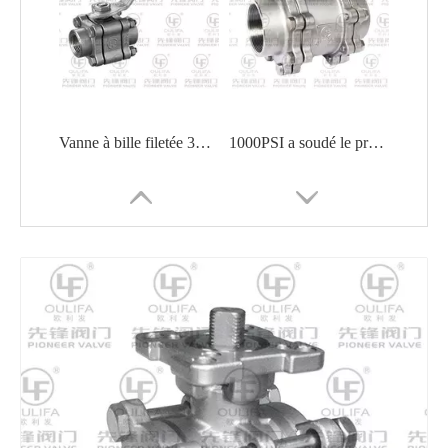
Vanne à bille filetée 3PC Q11F-100P
1000PSI a soudé le produit chimique d'huile de construction navale de robinet à tournant sphérique
Vanne à boisseau sphérique ISO montage direct PQ11F
Vanne à boisseau sphérique 3PC Q81F