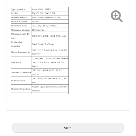
Type de produit
Vanne à bille 1000PSI
Modèle
PQ11F/21F/61F/6c1F/ 81F
Diamètre nominal
NPS 1/2'~NPS4'(DN15~DN100)
Pression de service
1000PSI
Matériau du corps
CAT, CF8, CF8M, CF3Metc
Matériau de garniture
304,316,316L
Matériau du joint de
PTFE, PPL, RTFE, COUP D'OEIL etc.
siège
Vanne à boisseau sphérique 3PC Q11F
Vanne à boisseau sphérique à souder bout à bout 3 pièces Q61F
Extrémité de
Fileté/ Soudé/ Tri-Clamp
connexion
GB/T 12237, ASME B16.34, JIS B2071,
Norme de conception
DIN 3357
G, TNP, BSPT, BSPP, DIN2999, ISO228
Face à face
GB/T 15188/ 12224, ASME B16.25/
B16.11
GB/T 9113, ASME B16.5, JIS B2212,
Terminer la connexion
DIN 2542
GB/T 26480, API 598, JIS B2003, DIN
Contrôle et essai
3230
Poignée, signal, pneumatique, actionneur
Dispositif d'opération
électrique
1) Plate-forme de montage direct ISO
5211
2) Corps de moulage de précision
3) Tige anti-éruption
Caractéristique de
4) Dispositif antistatique en option
conception
5) Réglage du port V en option
6) Poignée de dispositif de verrouillage
en option
sur:
7) Conception comme exigence du client
Vanne à boisseau sphérique haute performance 2000PSI PQ6c1F
Robinet à bille à extrémité filetée, 1 pièce, produit chimique CVC