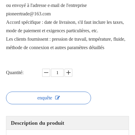
ou envoyé à l'adresse e-mail de l'entreprise
pioneertrade@163.com
Accord spécifique : date de livraison, s'il faut inclure les taxes,
mode de paiement et exigences particulières, etc.
Les clients fournissent : pression de travail, température, fluide,
Robinet à tournant sphérique fileté sanitaire WQ21F
Vanne à boisseau sphérique sanitaire WSQ72F
méthode de connexion et autres paramètres détaillés
Quantité:
enquête
Description du produit
Vanne à boisseau sphérique 3 voies à bride sanitaire WSQ75F
Vanne à boisseau sphérique 3 voies à bride libre sanitaire WQ945F