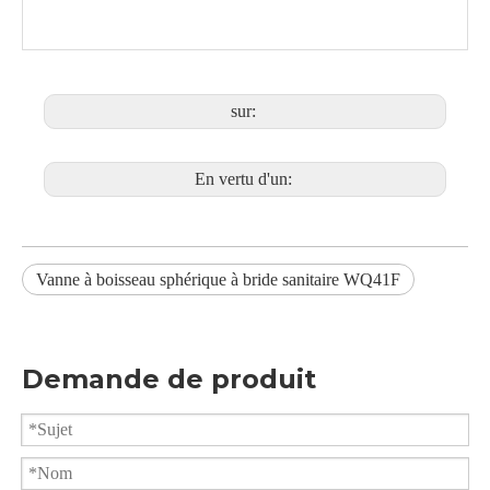
Terminer la
GB/T 9113, ASME B16.5, JIS
connexion
B2212, DIN 2542
GB/T 26480, API 598, JIS B2003,
Contrôle et essai
DIN 3230
Dispositif
Poignée, signal, pneumatique,
d'opération
actionneur électrique
sur:
En vertu d'un:
Vanne à boisseau sphérique à bride sanitaire WQ41F
Vanne à boisseau sphérique à souder bout à bout sanitaire 3 pièces WQ61F
Utilisation pharmaceutique de robinet à tournant sphérique sanitaire de catégorie comestible
Demande de produit