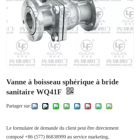
Vanne à boisseau sphérique à bride
Robinet à boisseau sphérique sanitaire rempli de cavité WQ6c1F
Robinet à bille sanitaire à papillon soudé bout à bout PTFE RTFE
sanitaire WQ41F
Partager sur:
Le formulaire de demande du client peut être directement
composé +86 (577) 86838999 au service marketing,