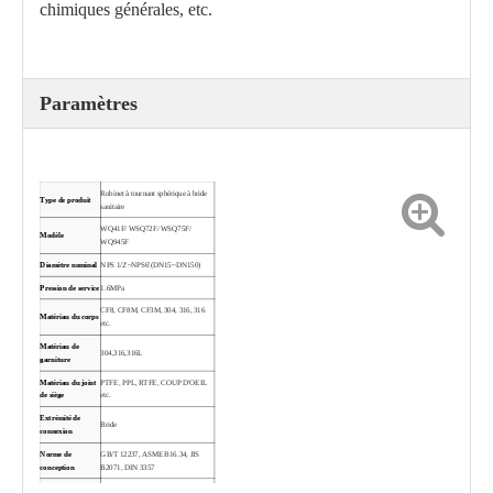
chimiques générales, etc.
Paramètres
Vanne à boisseau sphérique de type papillon sanitaire WDQ81F-10P
Vanne à boisseau sphérique à raccord rapide sanitaire WQ8k1F
Robinet à tournant sphérique à bride
Type de produit
sanitaire
WQ41F/ WSQ72F/ WSQ75F/
Modèle
WQ945F
Diamètre nominal
NPS 1/2'~NPS6'(DN15~DN150)
Pression de service
1.6MPa
CF8, CF8M, CF3M, 304, 316, 316
Matériau du corps
etc.
Matériau de
304,316,316L
garniture
Matériau du joint
PTFE, PPL, RTFE, COUP D'OEIL
de siège
etc.
Extrémité de
Bride
connexion
Norme de
GB/T 12237, ASME B16.34, JIS
conception
B2071, DIN 3357
Robinet à bille sanitaire à trois serrages pour résistance aux produits chimiques
Robinet à tournant sphérique de décharge à pince sanitaire BGQ81F
Face à face
Norme de conception de Pioneer