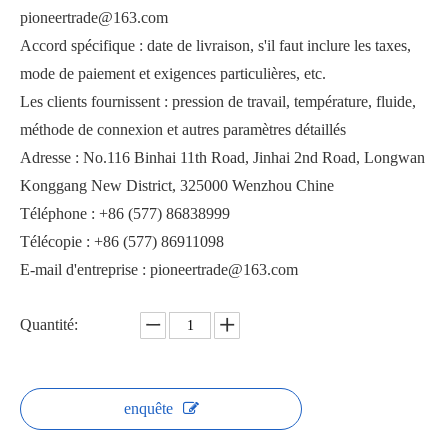
pioneertrade@163.com
Accord spécifique : date de livraison, s'il faut inclure les taxes,
mode de paiement et exigences particulières, etc.
Les clients fournissent : pression de travail, température, fluide,
méthode de connexion et autres paramètres détaillés
Boisson alimentaire de robinet à tournant sphérique à 3 voies d'extrémité de plaquette
Robinet à boisseau sphérique à 3 voies de type mince
Adresse : No.116 Binhai 11th Road, Jinhai 2nd Road, Longwan
Konggang New District, 325000 Wenzhou Chine
Téléphone : +86 (577) 86838999
Télécopie : +86 (577) 86911098
E-mail d'entreprise : pioneertrade@163.com
Quantité:
enquête
Vanne à boisseau sphérique à 3 voies à orifice en T SQ75F-150Lb
Robinet à tournant sphérique industriel à 3 voies en L Port en Chine