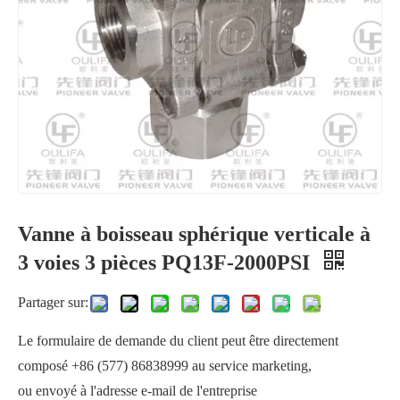
Vanne à boisseau sphérique verticale à
Vanne à boisseau sphérique 3 voies à bride verticale PSQ73F
Vanne à boisseau sphérique à 3 voies XSQ75F-16P
3 voies 3 pièces PQ13F-2000PSI
Partager sur:
Le formulaire de demande du client peut être directement
composé +86 (577) 86838999 au service marketing,
ou envoyé à l'adresse e-mail de l'entreprise