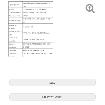
Vanne à boisseau sphérique verticale à 3
Type de produit
voies
Modèle
PQ13F-2000PSI
/ PQ6c3F-2000PSI
Diamètre nominal
NPS 1/2'~NPS 6' (DN15~DN150)
Pression de service
2000PSI
CF8, CF8M, CF3M, F304, F316, F316L
Matériau du corps
etc.
Matériau de
304, 316, 316L
garniture
Vanne à boisseau sphérique 3 voies hautes performances PQ45F
Vanne à boisseau sphérique 3 voies à filetage vertical Q13F
Matériau du joint de
PTFE, PPL, RTFE, COUP D'OEIL etc.
siège
Extrémité de
Filetage/ Soudure/ Pince/ Bride
connexion
Norme de
GB/T 12237, ASME B16.34, JIS B2071,
conception
DIN 3357
Face à face
Norme de conception de Pioneer
Terminer la
GB/T 9113, ASME B16.5, JIS B2212, DIN
connexion
2542
GB/T 26480, API 598, JIS B2003, DIN
Contrôle et essai
3230
Dispositif
Poignée, signal, pneumatique, actionneur
d'opération
électrique
1) Conception avec la plate-forme de
montage direct ISO5211
Caractéristique de
2) Arrêt central en option avec structure à
sur:
conception
chevauchement nul
3) Dispositif antistatique en option
4) Conception comme exigence du client
En vertu d'un:
Vanne à boisseau sphérique 3 voies à brides Q45F
Vanne à boisseau sphérique 3 voies verticale Tri-Clamp Q83F