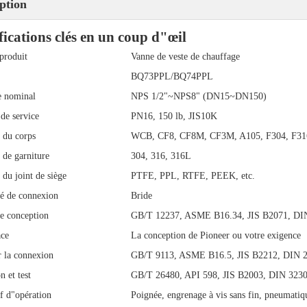
ption
fications clés en un coup d"œil
produit
Vanne de veste de chauffage
BQ73PPL/BQ74PPL
e nominal
NPS 1/2"~NPS8" (DN15~DN150)
 de service
PN16, 150 lb, JIS10K
 du corps
WCB, CF8, CF8M, CF3M, A105, F304, F316
 de garniture
304, 316, 316L
 du joint de siège
PTFE, PPL, RTFE, PEEK, etc.
é de connexion
Bride
e conception
GB/T 12237, ASME B16.34, JIS B2071, DI
ace
La conception de Pioneer ou votre exigence
 la connexion
GB/T 9113, ASME B16.5, JIS B2212, DIN 
n et test
GB/T 26480, API 598, JIS B2003, DIN 323
if d"opération
Poignée, engrenage à vis sans fin, pneumatiqu