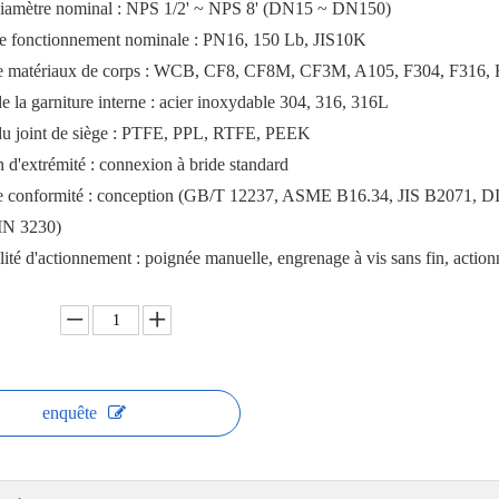
diamètre nominal : NPS 1/2' ~ NPS 8' (DN15 ~ DN150)
de fonctionnement nominale : PN16, 150 Lb, JIS10K
e matériaux de corps : WCB, CF8, CF8M, CF3M, A105, F304, F316,
e la garniture interne : acier inoxydable 304, 316, 316L
du joint de siège : PTFE, PPL, RTFE, PEEK
d'extrémité : connexion à bride standard
 conformité : conception (GB/T 12237, ASME B16.34, JIS B2071, DIN 
IN 3230)
ité d'actionnement : poignée manuelle, engrenage à vis sans fin, actio
enquête