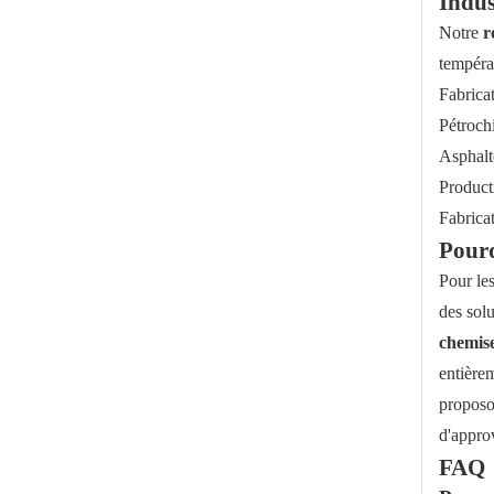
Indus
Notre
r
tempéra
Fabricat
Pétrochi
Asphalt
Producti
Robinet à boisseau sphérique à gaine en acier inoxydable
Fabricat
Pourq
Pour les
des sol
chemis
entière
proposon
d'appro
FAQ