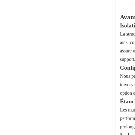
Robinet à tournant sphérique à vide poussé durable pour usage industriel
Avant
Isolat
La struc
ainsi c
assure u
support
Confi
Nous pr
traversa
option e
Étanch
Soupape à vide électromagnétique à angle droit pour semi-conducteur
Les mat
perform
prolong