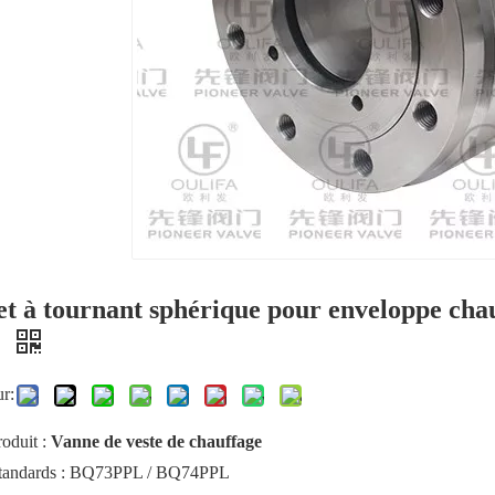
t à tournant sphérique pour enveloppe chau
n
ur:
oduit :
Vanne de veste de chauffage
standards : BQ73PPL / BQ74PPL