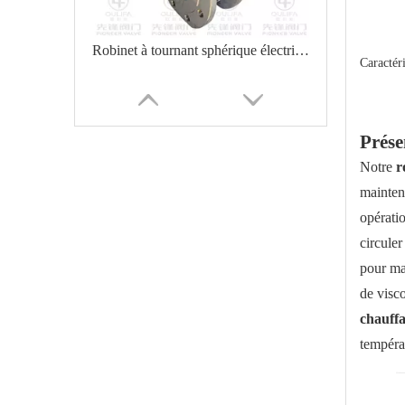
Robinet à tournant sphérique électrique de type plaquette pour l'alcool
Caractér
Prése
Notre
r
mainteni
opératio
circuler
pour mai
de visc
Robinet à tournant sphérique de plaquette de veste pour basse température
chauffa
tempéra