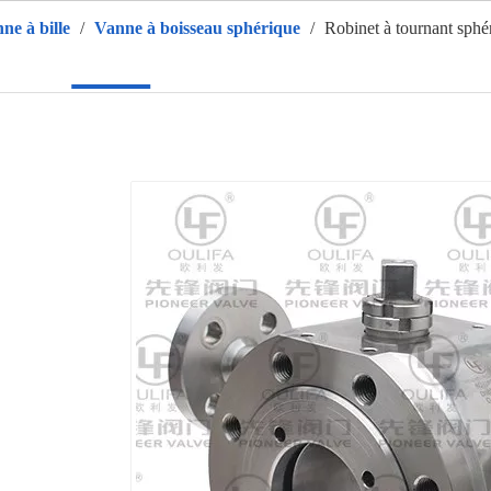
ne à bille
/
Vanne à boisseau sphérique
/
Robinet à tournant sphé
ison
Des produits
CHAUD
À propos de nous
Applic