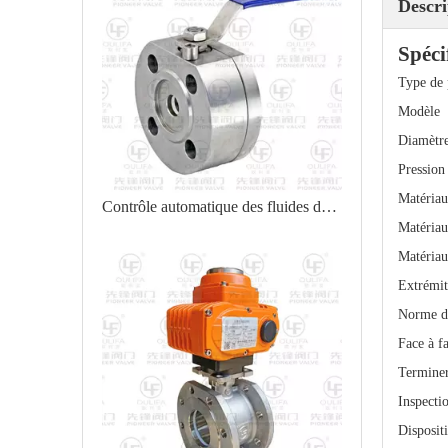
Descri
Spéci
Type de 
Modèle
Diamètr
Pression
Matériau
Contrôle automatique des fluides de robinet à tournant sphérique de type plaquette à corps divisé
Matériau
Matériau
Extrémit
Norme d
Face à f
Terminer
Inspectio
Disposit