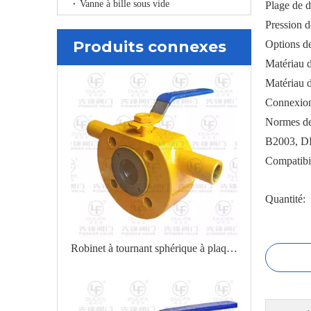
Vanne à bille sous vide
Plage de 
Pression 
Produits connexes
Options d
Matériau d
Matériau 
Connexion 
Normes de
B2003, D
Compatibil
Quantité:
Robinet à tournant sphérique à plaquette à corps divisé à contrôle automatique des fluides