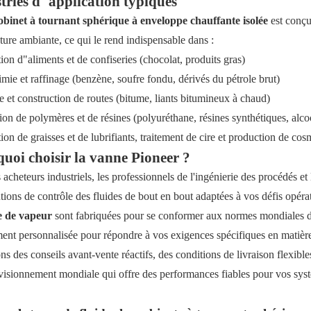
tries d"application typiques
obinet à tournant sphérique à enveloppe chauffante isolée
est conçu
ture ambiante, ce qui le rend indispensable dans :
ion d"aliments et de confiseries (chocolat, produits gras)
mie et raffinage (benzène, soufre fondu, dérivés du pétrole brut)
e et construction de routes (bitume, liants bitumineux à chaud)
on de polymères et de résines (polyuréthane, résines synthétiques, alco
ion de graisses et de lubrifiants, traitement de cire et production de co
uoi choisir la vanne Pioneer ?
 acheteurs industriels, les professionnels de l'ingénierie des procédés et
utions de contrôle des fluides de bout en bout adaptées à vos défis opér
e de vapeur
sont fabriquées pour se conformer aux normes mondiales de
ment personnalisée pour répondre à vos exigences spécifiques en matière
s des conseils avant-vente réactifs, des conditions de livraison flexibl
visionnement mondiale qui offre des performances fiables pour vos syst