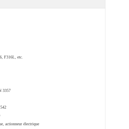
, F316L, etc.
N 3357
2542
0
e, actionneur électrique