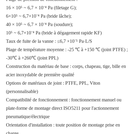
16 × 10⁵ ~ 6,7 × 10⁻⁴ Pa (filetage G);
6×10⁵ ~ 6,7×10⁻⁴ Pa (bride lâche);
40 × 10⁵ ~ 6,7 × 10⁻⁴ Pa (soudure);
10⁵ ~ 6,7×10⁻⁴ Pa (bride à dégagement rapide KF)
Taux de fuite de la vanne : ≤6,7 ×10⁻⁵ Pa·L/S
Plage de température moyenne : -25 ℃ à +150 ℃ (joint PTFE) ;
Robinet à boisseau sphérique à 3 voies de type mince
Vanne à bille électrique à port en V à ouverture rapide et sans fuite
-30℃ à +260℃ (joint PPL)
Construction du matériau de base : corps, chapeau, tige, bille en
acier inoxydable de première qualité
Options de matériaux de joint : PTFE, PPL, Viton
(personnalisable)
Compatibilité de fonctionnement : fonctionnement manuel ou
plate-forme de montage direct ISO5211 pour l'actionnement
pneumatique/électrique
Orientation d'installation : toute position de montage prise en
charge