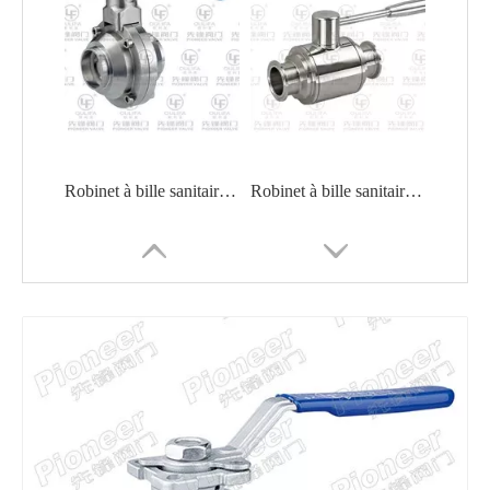
Robinet à bille sanitaire à papillon soudé bout à bout PTFE RTFE
Robinet à bille sanitaire à trois serrages pour résistance aux produits chimiques