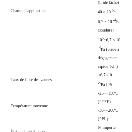
(bride lâche)
Champ d"application
5
40 × 10
~
-4
6,7 × 10
Pa
(soudure)
5
10
~6,7 × 10
-4
Pa (bride à
dégagement
rapide 'KF')
≤6,7×10
Taux de fuite des vannes
-5
Pa.L/S.
-25~+150ºC
(PTFE)
Température moyenne
-30~+260ºC
(PPL)
N"importe
État de l"installation