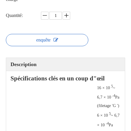
Vanne papillon à air haute température pneumatique et électrique
Robinet à tournant sphérique compact de type plaquette avec structure monobloc
Quantité:
enquête
Description
Spécifications clés en un coup d"œil
5
16 × 10
~
-4
6,7 × 10
Pa
(filetage 'G ')
5
6 × 10
~ 6,7
-4
× 10
Pa